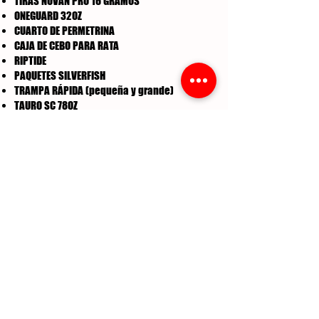
TIRAS NUVAN PRO 16 GRAMOS
ONEGUARD 32OZ
CUARTO DE PERMETRINA
CAJA DE CEBO PARA RATA
RIPTIDE
PAQUETES SILVERFISH
TRAMPA RÁPIDA (pequeña y grande)
TAURO SC 78OZ
TERMIDOR HE
TERMIDOR SC
TIMBOR 25LBS
ESTAÑO CAT
MEJOR OPCIÓN
PROHIBICIÓN DE VECTOR MÁS 1/2 GAL
Obtenga una cuota gratis
10818 DONNA DR. HOUSTON TX. 77041
LUN - VIE 7:30 am - 6:30 pm
Sábado de 8:00 am - 2: 00 pm
(713) 896-8850