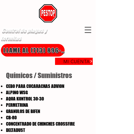
Control de plagas y
termitas
LLAME AL (713) 896-8850
MI CUENTA
Químicos / Suministros
CEBO PARA CUCARACHAS ADVION
ALPINO WSG
AQUA KONTROL 30-30
PERMETRINA
GRANULOS DE BIFEN
CB-80
CONCENTRADO DE CHINCHES CROSSFIRE
DELTADUST